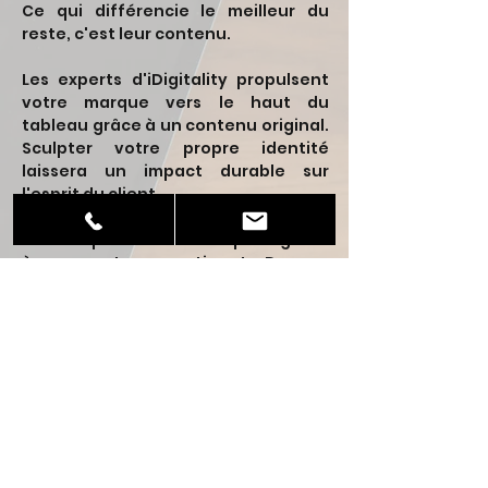
Ce qui différencie le meilleur du
reste, c'est leur contenu.
Les experts d'iDigitality propulsent
votre marque vers le haut du
tableau grâce à un contenu original.
Sculpter votre propre identité
laissera un impact durable sur
l'esprit du client.
Nous aidons à créer un chemin
distinct pour votre entreprise grâce
à un contenu pertinent. Donnez
toujours plus que ce que les
utilisateurs demandent. Vous
gagnerez leur confiance et leur
attention d'un seul coup. Ne faites
aucun compromis sur le contenu.
Cela affectera votre facteur de
durabilité et de rentabilité. Pas de
panique, nous sommes heureux de
vous aider.